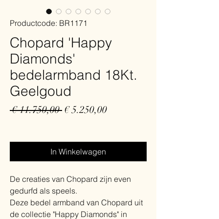
Productcode: BR1171
Chopard 'Happy
Diamonds'
bedelarmband 18Kt.
Geelgoud
Normale
Verkoopprijs
 € 11.750,00 
€ 5.250,00
prijs
Gratis verzending
In Winkelwagen
De creaties van Chopard zijn even
gedurfd als speels.
Deze bedel armband van Chopard uit
de collectie "Happy Diamonds" in