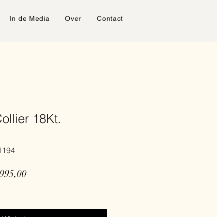
In de Media
Over
Contact
ollier 18Kt.
1194
male
Verkoopprijs
.995,00