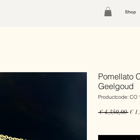
Shop
Pomellato C
Geelgoud
Productcode: CO 
Nor
 € 4.350,00 
€ 1
prijs
Gratis verzending