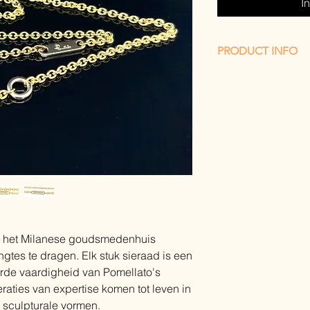
I
PRODUCT INFO
Merk
Pomellato
Model
Collier
Materiaal
18Kt. Geel
Conditie
Zeer Goed
Afmetingen Lengte
4
Gewicht
13,54 gram
Levering
- Wordt gele
verpakking
Nieuwprijs
€ 3.450,-
Onze prijs
€ 1.995,-
or het Milanese goudsmedenhuis
* klik
hier
als u vrage
engtes te dragen. Elk stuk sieraad is een
om het sieraad te ko
de vaardigheid van Pomellato's
Maastricht
aties van expertise komen tot leven in
, sculpturale vormen.