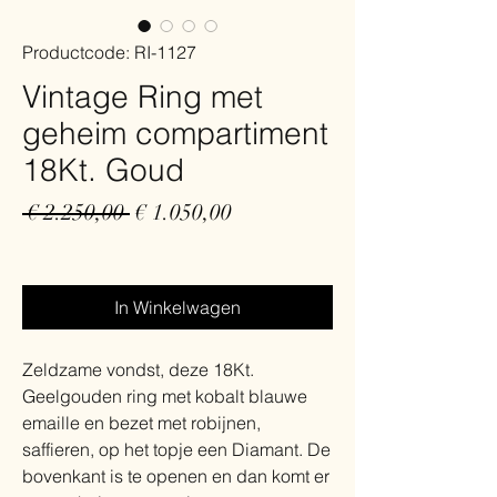
Productcode: RI-1127
Vintage Ring met
geheim compartiment
18Kt. Goud
Normale
Verkoopprijs
 € 2.250,00 
€ 1.050,00
prijs
Gratis verzending
In Winkelwagen
Zeldzame vondst, deze 18Kt.
Geelgouden ring met kobalt blauwe
emaille en bezet met robijnen,
saffieren, op het topje een Diamant. De
bovenkant is te openen en dan komt er