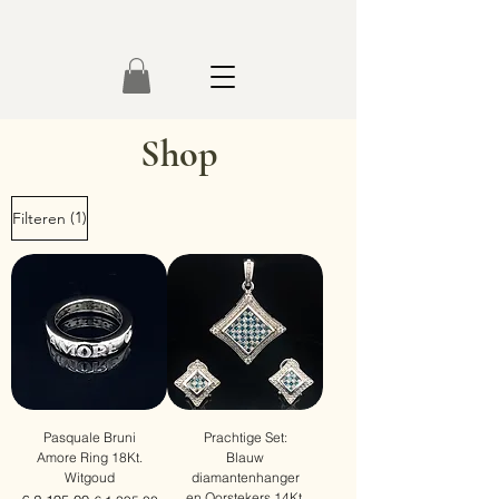
Shop
(1)
Filteren
Pasquale Bruni
Prachtige Set:
Amore Ring 18Kt.
Blauw
Witgoud
diamantenhanger
en Oorstekers 14Kt.