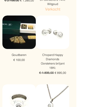
Normale prijs
€ 2.195,00
Verkoopprijs
€ 1.395,00
Witgoud
Gratis verzending
Verkocht
Goudbaren
Chopard Happy
Diamonds
Prijs
€ 100,00
Oorstekers briljant
Gratis verzending
18Kt.
Normale prijs
€ 1.895,00
Verkoopprijs
€ 895,00
Gratis verzending