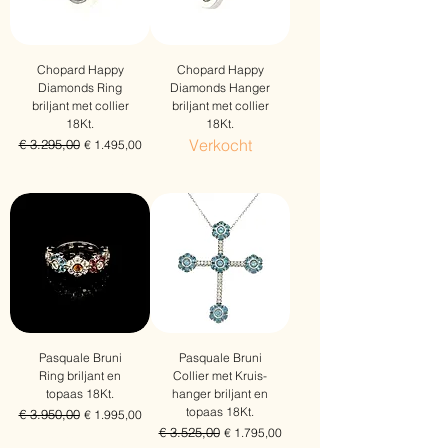
Chopard Happy
Chopard Happy
Diamonds Ring
Diamonds Hanger
briljant met collier
briljant met collier
18Kt.
18Kt.
Verkocht
Normale prijs
€ 3.295,00
Verkoopprijs
€ 1.495,00
Gratis verzending
Pasquale Bruni
Pasquale Bruni
Ring briljant en
Collier met Kruis-
topaas 18Kt.
hanger briljant en
topaas 18Kt.
Normale prijs
€ 3.950,00
Verkoopprijs
€ 1.995,00
Normale prijs
€ 3.525,00
Verkoopprijs
€ 1.795,00
Gratis verzending