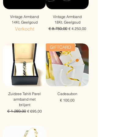
Vintage Armband
Vintage Armband
14Kt. Geelgoud
18Kt. Geelgoud
Verkocht
Normale prijs
€ 8.750,00
Verkoopprijs
€ 4.250,00
Gratis verzending
GIFTCARD
Zuidzee Tahiti Parel
Cadeaubon
armband met
Prijs
€ 100,00
briljant
Gratis verzending
Normale prijs
€ 1.289,00
Verkoopprijs
€ 695,00
Gratis verzending