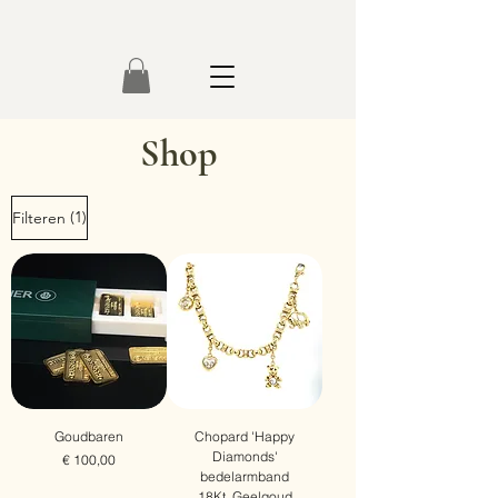
Shop
(1)
Filteren
Goudbaren
Chopard 'Happy
Diamonds'
Prijs
€ 100,00
bedelarmband
Gratis verzending
18Kt. Geelgoud