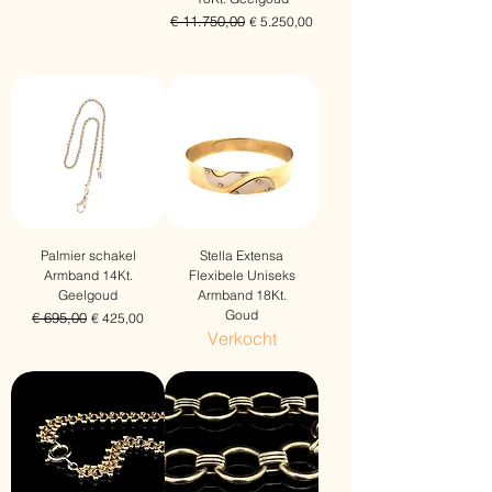
Normale prijs
€ 11.750,00
Verkoopprijs
€ 5.250,00
Gratis verzending
Palmier schakel
Stella Extensa
Armband 14Kt.
Flexibele Uniseks
Geelgoud
Armband 18Kt.
Goud
Normale prijs
€ 695,00
Verkoopprijs
€ 425,00
Verkocht
Gratis verzending