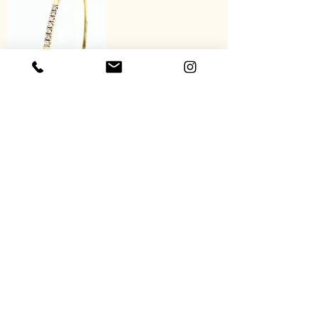
Diamonde
Slavenarmband
14Kt. Geelgoud
Verkocht
30 jaar ervaring
Al 30 jaar betrouwbaar en ervaren in
de juwelen industrie.
Shop
Over